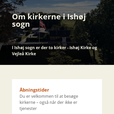
Om kirkerne i Ishøj
sogn
I Ishøj sogn er der to kirker - Ishøj Kirke og
Vejleå Kirke
Åbningstider
Du er velkommen til at besøge
kirkerne – også når der ikke er
tjenester